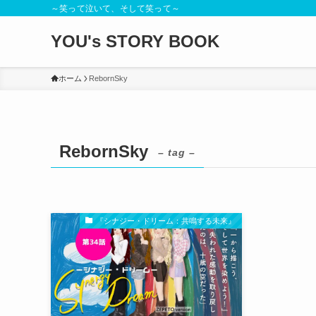
～笑って泣いて、そして笑って～
YOU's STORY BOOK
ホーム
RebornSky
RebornSky
– tag –
『シナジー・ドリーム：共鳴する未来』