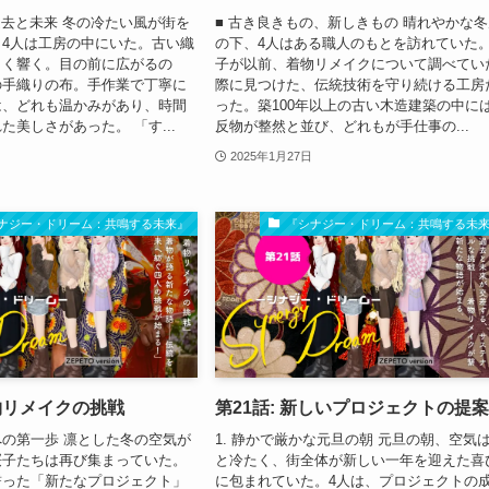
過去と未来 冬の冷たい風が街を
■ 古き良きもの、新しきもの 晴れやかな
4人は工房の中にいた。古い織
の下、4人はある職人のもとを訪れていた
よく響く。目の前に広がるの
子が以前、着物リメイクについて調べてい
の手織りの布。手作業で丁寧に
際に見つけた、伝統技術を守り続ける工房
は、どれも温かみがあり、時間
った。築100年以上の古い木造建築の中に
た美しさがあった。 「す...
反物が整然と並び、どれもが手仕事の...
2025年1月27日
ナジー・ドリーム：共鳴する未来』
『シナジー・ドリーム：共鳴する未
着物リメイクの挑戦
第21話: 新しいプロジェクトの提
の第一歩 凛とした冬の空気が
1. 静かで厳かな元旦の朝 元旦の朝、空気
桜子たちは再び集まっていた。
と冷たく、街全体が新しい一年を迎えた喜
誓った「新たなプロジェクト」
に包まれていた。4人は、プロジェクトの