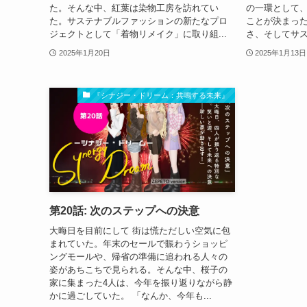
た。そんな中、紅葉は染物工房を訪れてい
の一環として
た。サステナブルファッションの新たなプロ
ことが決まっ
ジェクトとして「着物リメイク」に取り組...
さ、そしてサス
2025年1月20日
2025年1月13日
『シナジー・ドリーム：共鳴する未来』
第20話: 次のステップへの決意
大晦日を目前にして 街は慌ただしい空気に包
まれていた。年末のセールで賑わうショッピ
ングモールや、帰省の準備に追われる人々の
姿があちこちで見られる。そんな中、桜子の
家に集まった4人は、今年を振り返りながら静
かに過ごしていた。 「なんか、今年も...