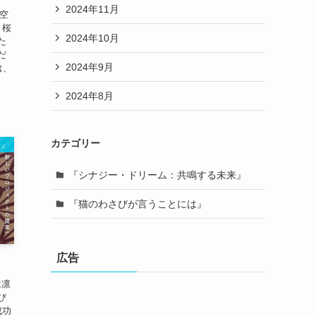
2024年11月
冬空
。桜
2024年10月
た
だ
2024年9月
は、
2024年8月
カテゴリー
来』
『シナジー・ドリーム：共鳴する未来』
『猫のわさびが言うことには』
広告
案
は凛
び
成功