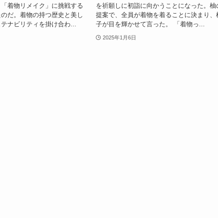
、「着物リメイク」に挑戦する
を祈願しに初詣に向かうことになった。柚
たのだ。着物の持つ歴史と美し
提案で、全員が着物を着ることに決まり、
テナビリティを掛け合わ...
子が目を輝かせて言った。 「着物っ...
2025年1月6日