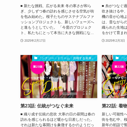
■ 新たな挑戦、広がる未来 冬の寒さが和ら
■ 糸がつなぐ
ぎ、少しずつ春の訪れを感じさせる空気が街
吹き抜ける中、
を包み始めた。桜子たちのサステナブルファ
機の音が心地
ッションプロジェクトも、新しいフェーズへ
は、昔ながら
と進もうとしていた。 「今度のプロジェク
織られた生地
ト、私たちにとって本当に大きな挑戦にな...
をかけて育まれ
2025年2月17日
2025年2月3日
『シナジー・ドリーム：共鳴する未来』
『シ
第23話: 伝統がつなぐ未来
第22話: 
■ 織り成す伝統の息吹 大寒の日の昼間は春の
新しい可能性へ
訪れを感じられるほど暖かな日差しだった。
街を包む中、
それは新たな幕開けを象徴するかのようだっ
新年の初詣で