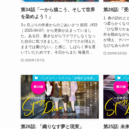
第34話「一から描こう、そして世界
第28話:「
を染めよう！」
1. 春の訪れ
つ柔らかくな
3ヶ月ぶりの作者からのごあいさつ 前回（#33
「ひな祭りかぁ
｜2025-04-07）から更新が止まっていまし
外を眺めなが
た。ある日、書きながらワクワクしなくなっ
が増え、デパ
た自分に気づきました。「ワクワクが消えた
なひなあられや
ままでは書けない」と感じ、しばらく筆を置
いていたためです。今日からまた 毎週月...
2025年3月3日
2025年7月7日
『シナジー・ドリーム：共鳴する未来』
『シ
第26話: 「織りなす夢と現実」
第25話: 