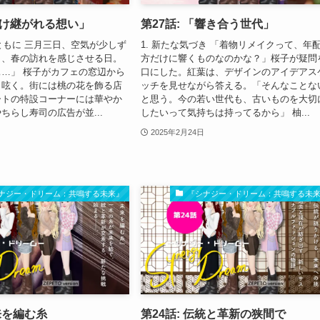
受け継がれる想い」
第27話: 「響き合う世代」
とともに 三月三日、空気が少しず
1. 新たな気づき 「着物リメイクって、年
り、春の訪れを感じさせる日。
方だけに響くものなのかな？」桜子が疑問
…」 桜子がカフェの窓辺から
口にした。紅葉は、デザインのアイデアス
ら呟く。街には桃の花を飾る店
ッチを見せながら答える。「そんなことな
ートの特設コーナーには華やか
と思う。今の若い世代も、古いものを大切
ちらし寿司の広告が並...
したいって気持ちは持ってるから」 柚...
2025年2月24日
ナジー・ドリーム：共鳴する未来』
『シナジー・ドリーム：共鳴する未
未来を編む糸
第24話: 伝統と革新の狭間で